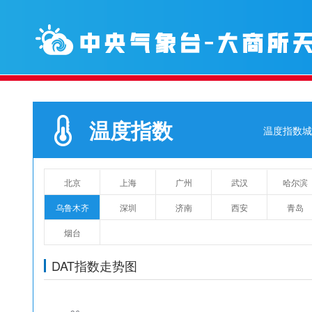
温度指数
温度指数城
北京
上海
广州
武汉
哈尔滨
乌鲁木齐
深圳
济南
西安
青岛
烟台
DAT指数走势图