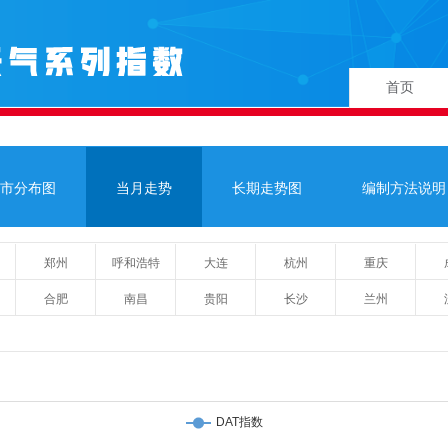
首页
市分布图
当月走势
长期走势图
编制方法说明
郑州
呼和浩特
大连
杭州
重庆
合肥
南昌
贵阳
长沙
兰州