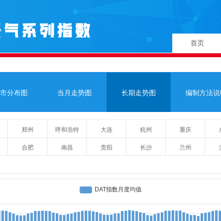
首页
市分布图
当月走势图
长期走势图
编制方法说
郑州
呼和浩特
大连
杭州
重庆
合肥
南昌
贵阳
长沙
兰州