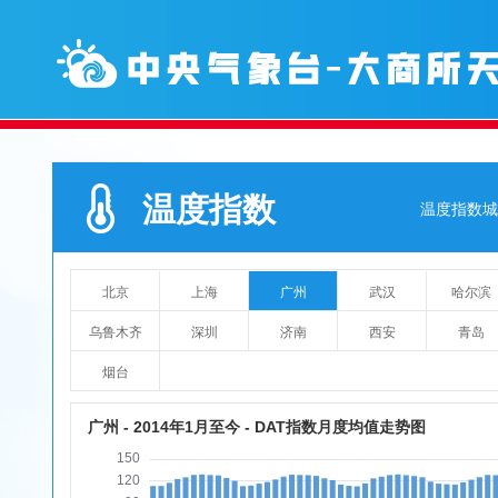
温度指数
温度指数城
北京
上海
广州
武汉
哈尔滨
乌鲁木齐
深圳
济南
西安
青岛
烟台